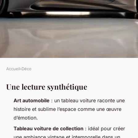
Accueil
›
Déco
DÉCO
Une lecture synthétique
10 tableaux de voiture
fascinants pour transformer
Art automobile
: un tableau voiture raconte une
votre déco
histoire et sublime l’espace comme une œuvre
d’émotion.
Camil
•
26/03/2026 15:39
•
9 min de lecture
Tableau voiture de collection
: idéal pour créer
une ambiance vintage et intemporelle dans un