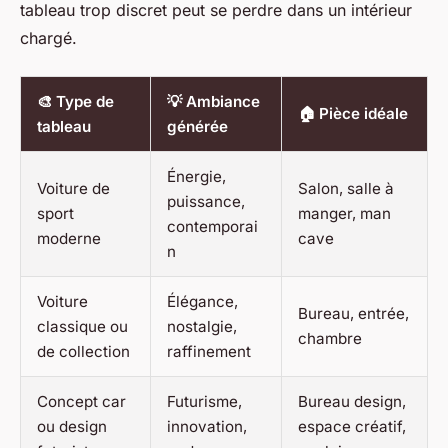
tableau trop discret peut se perdre dans un intérieur
chargé.
🎨 Type de
💡 Ambiance
🏠 Pièce idéale
tableau
générée
Énergie,
Voiture de
Salon, salle à
puissance,
sport
manger, man
contemporai
moderne
cave
n
Voiture
Élégance,
Bureau, entrée,
classique ou
nostalgie,
chambre
de collection
raffinement
Concept car
Futurisme,
Bureau design,
ou design
innovation,
espace créatif,