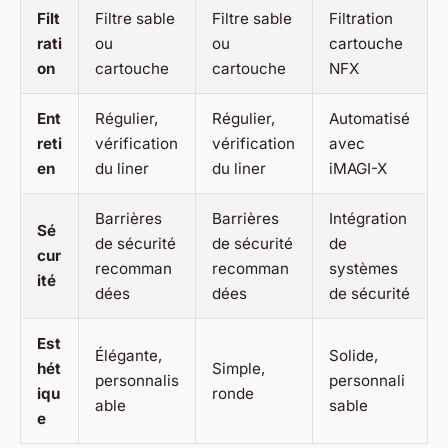
Filt
Filtre sable
Filtre sable
Filtration
rati
ou
ou
cartouche
on
cartouche
cartouche
NFX
Ent
Régulier,
Régulier,
Automatisé
reti
vérification
vérification
avec
en
du liner
du liner
iMAGI-X
Barrières
Barrières
Intégration
Sé
de sécurité
de sécurité
de
cur
recomman
recomman
systèmes
ité
dées
dées
de sécurité
Est
Élégante,
Solide,
hét
Simple,
personnalis
personnali
iqu
ronde
able
sable
e