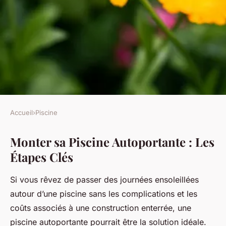
Accueil
›
Piscine
PISCINE
Monter sa Piscine Autoportante : Les
Monter sa piscine
Étapes Clés
autoportante : les étapes clés
Si vous rêvez de passer des journées ensoleillées
Iris
•
18 novembre 2024
•
6 min de lecture
autour d’une piscine sans les complications et les
coûts associés à une construction enterrée, une
piscine autoportante pourrait être la solution idéale.