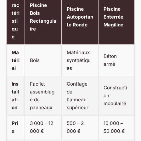
rac
Piscine
Piscine
Piscine
téri
Bois
Autoportan
Enterrée
sti
Rectangula
te Ronde
Magiline
qu
ire
e
Ma
Matériaux
Béton
téri
Bois
synthétiqu
armé
el
es
Ins
Facile,
Gonflage
Constructi
tall
assemblag
de
on
ati
e de
l'anneau
modulaire
on
panneaux
supérieur
Pri
3 000 – 12
500 – 2
10 000 –
x
000 €
000 €
50 000 €