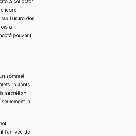
cité à collecter
r encore
 sur l’usure des
fois à
onnecté peuvent
 un sommeil
olets roulants
a sécrétion
 seulement la
met
 l’arrivée de