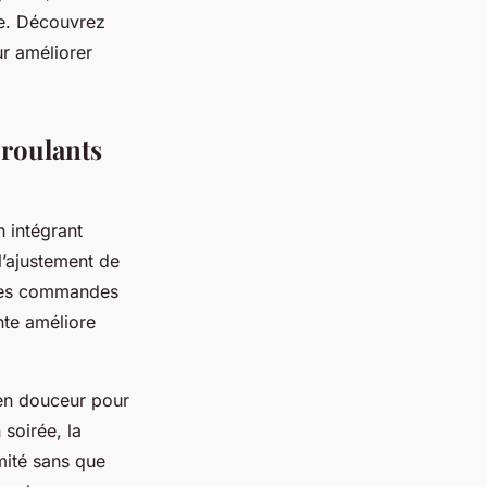
ée. Découvrez
r améliorer
 roulants
 intégrant
l’ajustement de
r des commandes
nte améliore
 en douceur pour
 soirée, la
mité sans que