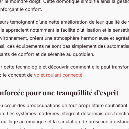
r le moindre doigt. Cette domotique simplifie ainsi la gest
enforçant le confort.
ateurs témoignent d’une nette amélioration de leur qualité de
Ils apprécient notamment la facilité d’utilisation et la sensat
environnement, créant une atmosphère harmonieuse et agréabl
insi, ces équipements ne sont pas simplement des automati
sants de confort et de sérénité au quotidien.
r cette technologie et découvrir comment elle peut transfo
ez le concept de
volet roulant connecté
.
nforcée pour une tranquillité d’esprit
au cœur des préoccupations de tout propriétaire souhaitant 
on. Les systèmes modernes intègrent désormais des foncti
rrouillage automatique et la simulation de présence à distan