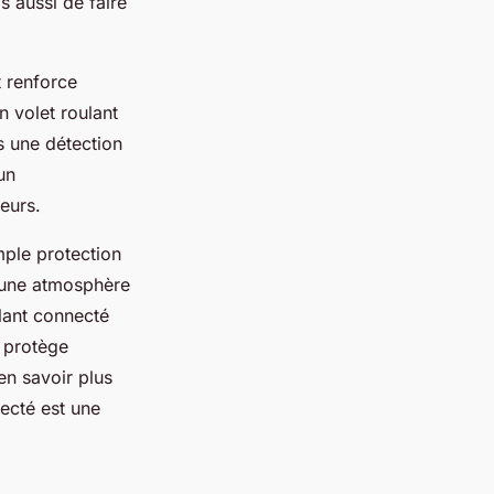
s aussi de faire
t renforce
n volet roulant
s une détection
un
eurs.
mple protection
t une atmosphère
lant connecté
i protège
en savoir plus
ecté est une