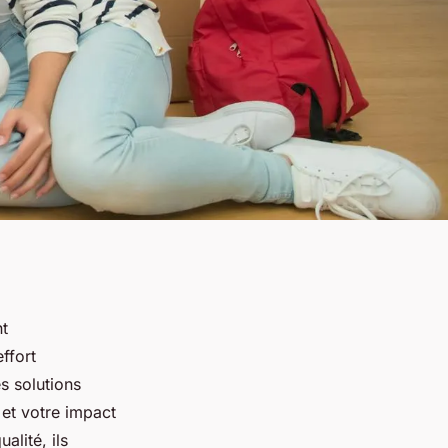
nt
ffort
s solutions
s et votre impact
lité, ils