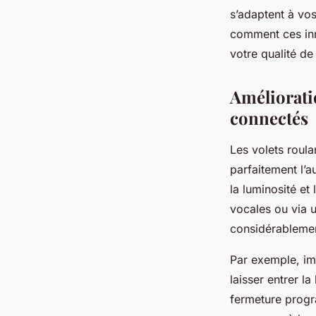
Iris
•
17 février 2026
•
7 min de lecture
s’adaptent à vo
comment ces inn
votre qualité de 
Améliorati
connectés
Les volets roula
parfaitement l’a
la luminosité et
vocales ou via u
considérablemen
Par exemple, im
laisser entrer la
fermeture progr