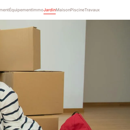
ment
Équipement
Immo
Jardin
Maison
Piscine
Travaux