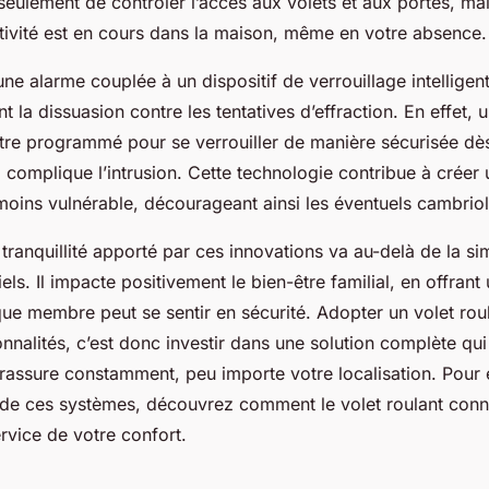
eulement de contrôler l’accès aux volets et aux portes, mai
ctivité est en cours dans la maison, même en votre absence.
’une alarme couplée à un dispositif de verrouillage intelligen
 la dissuasion contre les tentatives d’effraction. En effet, u
tre programmé pour se verrouiller de manière sécurisée dè
 complique l’intrusion. Cette technologie contribue à créer 
oins vulnérable, décourageant ainsi les éventuels cambriol
tranquillité apporté par ces innovations va au-delà de la si
els. Il impacte positivement le bien-être familial, en offran
ue membre peut se sentir en sécurité. Adopter un volet rou
nnalités, c’est donc investir dans une solution complète qu
 rassure constamment, peu importe votre localisation. Pour 
on de ces systèmes, découvrez comment le volet roulant conn
rvice de votre confort.