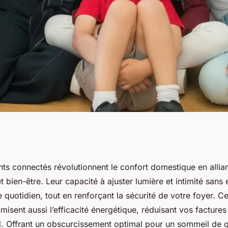
olets roulants
nts connectés révolutionnent le confort domestique en allia
t bien-être. Leur capacité à ajuster lumière et intimité sans e
e bien-être
 quotidien, tout en renforçant la sécurité de votre foyer. Ce
timisent aussi l’efficacité énergétique, réduisant vos facture
. Offrant un obscurcissement optimal pour un sommeil de qua