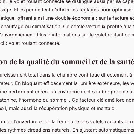
loin, le volet roulant connecté se distingue aussi par sa capa
age. Elles permettent d’affiner les réglages pour optimise
rgétique, offrant ainsi une double économie : sur la facture et
hauffage ou climatisation. Ce cercle vertueux profite à la 
 à l’environnement. Plus d’informations sur le volet roulant c
ici : volet roulant connecté.
n de la qualité du sommeil et de la santé
curcissement total dans la chambre contribue directement à
ateur. En bloquant efficacement la lumière extérieure, les v
ème performant créent un environnement sombre propice à l
latonine, l’hormone du sommeil. Ce facteur clé améliore non
il, mais aussi la récupération physique et mentale.
n de l’ouverture et de la fermeture des volets roulants per
es rythmes circadiens naturels. En ajustant automatiquement