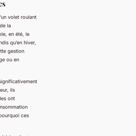
es
’un volet roulant
de la
e, en été, le
ndis qu’en hiver,
tte gestion
age ou en
significativement
ur, ils
des ont
consommation
 pourquoi ces