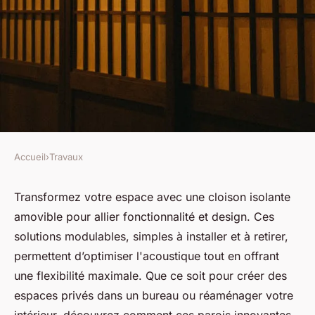
Accueil
›
Travaux
TRAVAUX
Transformez votre espace avec
Transformez votre espace avec une cloison isolante
amovible pour allier fonctionnalité et design. Ces
une cloison isolante amovible
solutions modulables, simples à installer et à retirer,
permettent d’optimiser l'acoustique tout en offrant
Iris
•
20 mars 2025
•
4 min de lecture
une flexibilité maximale. Que ce soit pour créer des
espaces privés dans un bureau ou réaménager votre