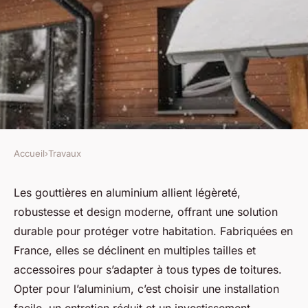
Accueil
›
Travaux
TRAVAUX
Gouttières alu : découvrez
Les gouttières en aluminium allient légèreté,
robustesse et design moderne, offrant une solution
l'alternative moderne et
durable pour protéger votre habitation. Fabriquées en
durable
France, elles se déclinent en multiples tailles et
accessoires pour s’adapter à tous types de toitures.
Iris
•
18 juin 2025
•
6 min de lecture
Opter pour l’aluminium, c’est choisir une installation