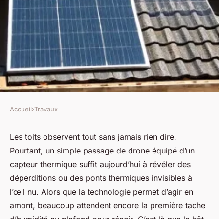
Accueil
›
Travaux
TRAVAUX
Les meilleures stratégies pour
Les toits observent tout sans jamais rien dire.
Pourtant, un simple passage de drone équipé d’un
rénover et protéger votre
capteur thermique suffit aujourd’hui à révéler des
toiture
déperditions ou des ponts thermiques invisibles à
l’œil nu. Alors que la technologie permet d’agir en
Auberte
•
30/03/2026 11:03
•
9 min de lecture
amont, beaucoup attendent encore la première tache