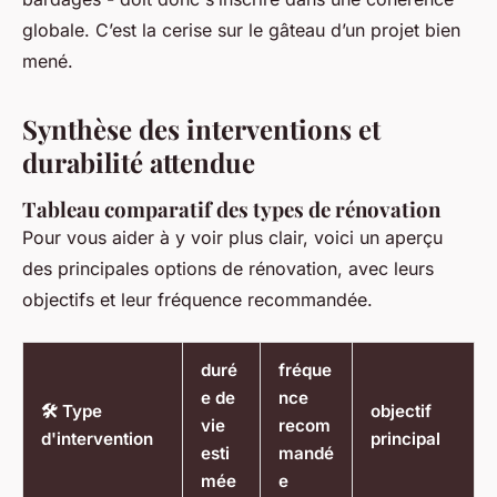
globale. C’est la cerise sur le gâteau d’un projet bien
mené.
Synthèse des interventions et
durabilité attendue
Tableau comparatif des types de rénovation
Pour vous aider à y voir plus clair, voici un aperçu
des principales options de rénovation, avec leurs
objectifs et leur fréquence recommandée.
duré
fréque
e de
nce
🛠️ Type
objectif
vie
recom
d'intervention
principal
esti
mandé
mée
e