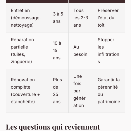
Entretien
Tous
Préserver
3 à 5
(démoussage,
les 2-3
l’état du
ans
nettoyage)
ans
toit
Réparation
Stopper
10 à
partielle
Au
les
15
(tuiles,
besoin
infiltration
ans
zinguerie)
s
Une
Rénovation
Plus
Garantir la
fois
complète
de
pérennité
par
(couverture +
25
du
génér
étanchéité)
ans
patrimoine
ation
Les questions qui reviennent